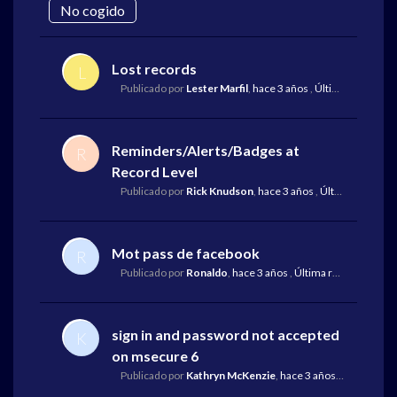
No cogido
Lost records
L
Publicado por
Lester Marfil
,
hace 3 años
,
Última respuesta
Reminders/Alerts/Badges at
R
Record Level
Publicado por
Rick Knudson
,
hace 3 años
,
Última respuesta
Mot pass de facebook
R
Publicado por
Ronaldo
,
hace 3 años
,
Última respuesta
por 
sign in and password not accepted
K
on msecure 6
Publicado por
Kathryn McKenzie
,
hace 3 años
,
Última res