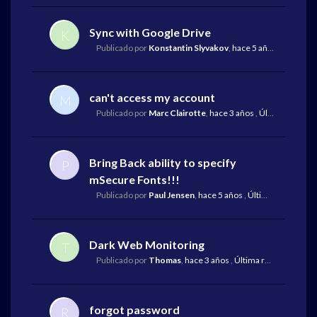
Sync with Google Drive
K
Publicado por
Konstantin Slyvakov
,
hace 5 años
,
Última r
can't access my account
M
Publicado por
Marc Clairotte
,
hace 3 años
,
Última respuesta
Bring Back ability to specify
P
mSecure Fonts!!!
Publicado por
Paul Jensen
,
hace 5 años
,
Última respuesta
Dark Web Monitoring
T
Publicado por
Thomas
,
hace 3 años
,
Última respuesta
por 
forgot password
R