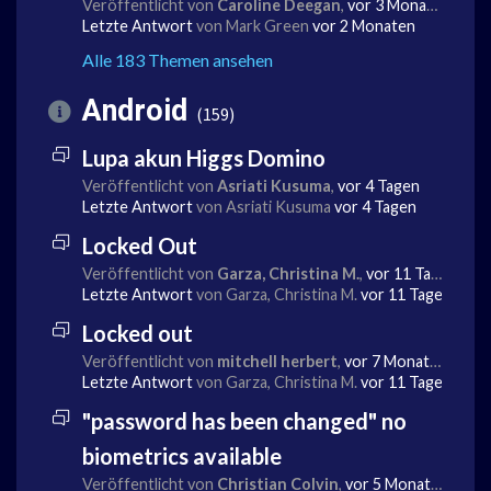
Veröffentlicht von
Caroline Deegan
,
vor 3 Monaten
Letzte Antwort
von Mark Green
vor 2 Monaten
Alle 183 Themen ansehen
Android
159
Lupa akun Higgs Domino
Veröffentlicht von
Asriati Kusuma
,
vor 4 Tagen
Letzte Antwort
von Asriati Kusuma
vor 4 Tagen
Locked Out
Veröffentlicht von
Garza, Christina M.
,
vor 11 Tagen
Letzte Antwort
von Garza, Christina M.
vor 11 Tagen
Locked out
Veröffentlicht von
mitchell herbert
,
vor 7 Monaten
Letzte Antwort
von Garza, Christina M.
vor 11 Tagen
"password has been changed" no
biometrics available
Veröffentlicht von
Christian Colvin
,
vor 5 Monaten