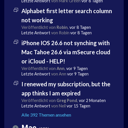
Letzte Antwort
von Mark Green
vor 8 Tagen
Alphabet first letter search column
not working
Veröffentlicht von
Robin
,
vor 8 Tagen
Letzte Antwort
von Robin
vor 8 Tagen
iPhone IOS 26.6 not synching with
Mac Tahoe 26.6 via mSecure cloud
or iCloud - HELP!
Veröffentlicht von
Ann
,
vor 9 Tagen
Letzte Antwort
von Ann
vor 9 Tagen
I renewed my subscription, but the
app thinks I am expired
Veröffentlicht von
Greg Pond
,
vor 2 Monaten
Letzte Antwort
von Neil
vor 15 Tagen
Alle 392 Themen ansehen