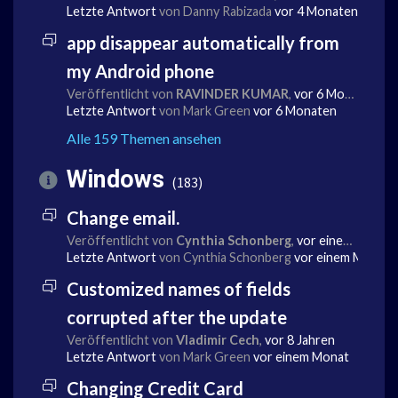
Letzte Antwort
von Danny Rabizada
vor 4 Monaten
app disappear automatically from
my Android phone
Veröffentlicht von
RAVINDER KUMAR
,
vor 6 Monaten
Letzte Antwort
von Mark Green
vor 6 Monaten
Alle 159 Themen ansehen
Windows
183
Change email.
Veröffentlicht von
Cynthia Schonberg
,
vor einem Monat
Letzte Antwort
von Cynthia Schonberg
vor einem Monat
Customized names of fields
corrupted after the update
Veröffentlicht von
Vladimir Cech
,
vor 8 Jahren
Letzte Antwort
von Mark Green
vor einem Monat
Changing Credit Card