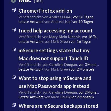
Mac
183
Chrome/Firefox add-on
Veröffentlicht von
Andrea Lisari
,
vor 16 Tagen
Letzte Antwort
von Andrea Lisari
vor 10 Tagen
I need help accessing my account
Veröffentlicht von
Mary Alvin Nichols
,
vor 18 Tagen
Letzte Antwort
von Mark Green
vor 16 Tagen
mSecure settings state that my
Mac does not support Touch ID
Veröffentlicht von
Caroline Deegan
,
vor 3 Monaten
Letzte Antwort
von Mark Green
vor 2 Monaten
Want to stop using mSecure and
use Mac Passwords app instead
Veröffentlicht von
Caroline Deegan
,
vor 2 Monaten
Letzte Antwort
von Mark Green
vor 2 Monaten
Where are mSecure backups stored