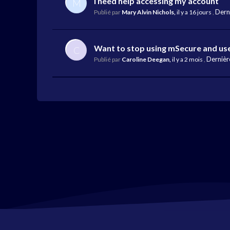
I need help accessing my account
M
Dern
Publié par
Mary Alvin Nichols,
il y a 16 jours
,
Want to stop using mSecure and us
C
Dernièr
Publié par
Caroline Deegan,
il y a 2 mois
,