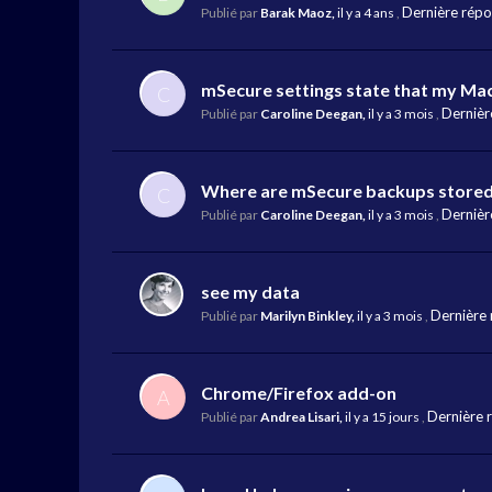
Dernière rép
Publié par
Barak Maoz,
il y a 4 ans
,
mSecure settings state that my Ma
C
Dernièr
Publié par
Caroline Deegan,
il y a 3 mois
,
Where are mSecure backups store
C
Dernièr
Publié par
Caroline Deegan,
il y a 3 mois
,
see my data
Dernière
Publié par
Marilyn Binkley,
il y a 3 mois
,
Chrome/Firefox add-on
A
Dernière 
Publié par
Andrea Lisari,
il y a 15 jours
,