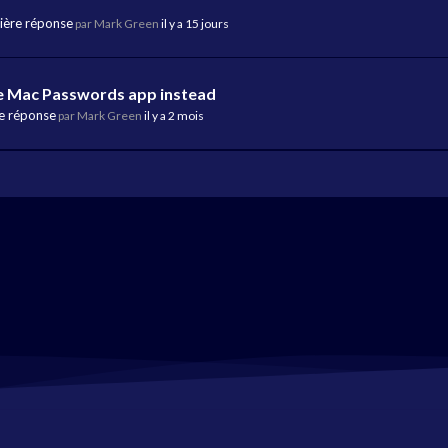
ière réponse
par Mark Green
il y a 15 jours
e Mac Passwords app instead
e réponse
par Mark Green
il y a 2 mois