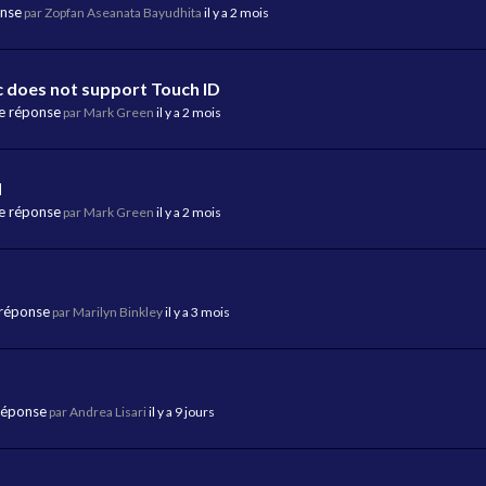
onse
par Zopfan Aseanata Bayudhita
il y a 2 mois
c does not support Touch ID
e réponse
par Mark Green
il y a 2 mois
d
e réponse
par Mark Green
il y a 2 mois
 réponse
par Marilyn Binkley
il y a 3 mois
réponse
par Andrea Lisari
il y a 9 jours