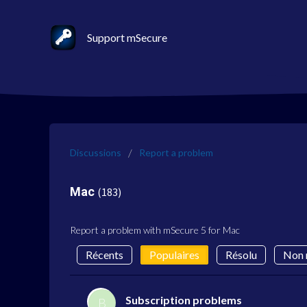
Support mSecure
Discussions
Report a problem
Mac
183
Report a problem with mSecure 5 for Mac
Récents
Populaires
Résolu
Non 
Subscription problems
B