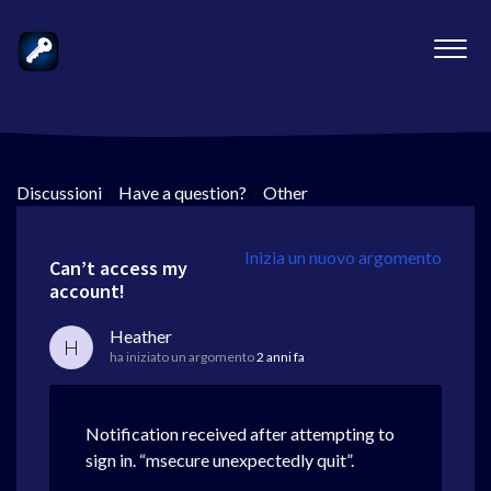
Discussioni
>
Have a question?
>
Other
Inizia un nuovo argomento
Can’t access my
account!
Heather
H
ha iniziato un argomento
2 anni fa
Notification received after attempting to
sign in. “msecure unexpectedly quit”.