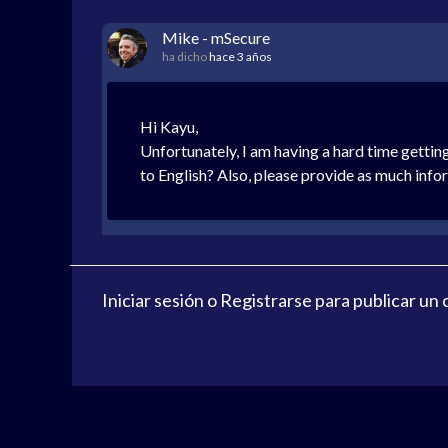
Mike - mSecure
ha dicho
hace 3 años
Hi Kayu,
Unfortunately, I am having a hard time gettin
to English? Also, please provide as much info
Iniciar sesión
o
Registrarse
para publicar un