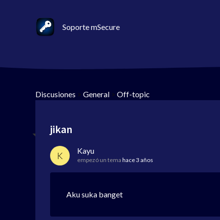
Soporte mSecure
Discusiones
>
General
>
Off-topic
jikan
Kayu
K
empezó un tema
hace 3 años
Aku suka banget