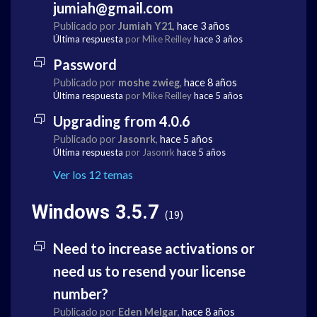
jumiah@gmail.com
Publicado por
Jumiah Y21
,
hace 3 años
Última respuesta
por Mike Reilley
hace 3 años
Password
Publicado por
moshe zwieg
,
hace 8 años
Última respuesta
por Mike Reilley
hace 5 años
Upgrading from 4.0.6
Publicado por
Jasonrk
,
hace 5 años
Última respuesta
por Jasonrk
hace 5 años
Ver los 12 temas
Windows 3.5.7
19
Need to increase activations or
need us to resend your license
number?
Publicado por
Eden Melgar
,
hace 8 años