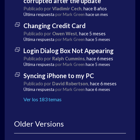
corrupted after the update
Publicado por
Vladimir Cech
,
hace 8 años
Última respuesta
por Mark Green
hace un mes
Changing Credit Card
Publicado por
Owen West
,
hace 5 meses
Última respuesta
por Mark Green
hace 5 meses
Login Dialog Box Not Appearing
Publicado por
Ralph Cummins
,
hace 6 meses
Última respuesta
por Mark Green
hace 5 meses
Syncing iPhone to my PC
Publicado por
David Robertson
,
hace 6 meses
Última respuesta
por Mark Green
hace 6 meses
Ver los 183 temas
Older Versions