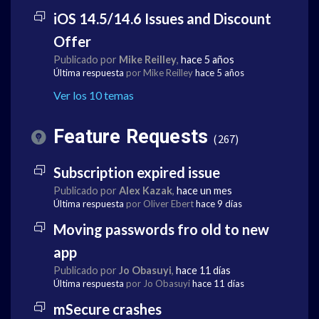
iOS 14.5/14.6 Issues and Discount
Offer
Publicado por
Mike Reilley
,
hace 5 años
Última respuesta
por Mike Reilley
hace 5 años
Ver los 10 temas
Feature Requests
267
Subscription expired issue
Publicado por
Alex Kazak
,
hace un mes
Última respuesta
por Oliver Ebert
hace 9 días
Moving passwords fro old to new
app
Publicado por
Jo Obasuyi
,
hace 11 días
Última respuesta
por Jo Obasuyi
hace 11 días
mSecure crashes