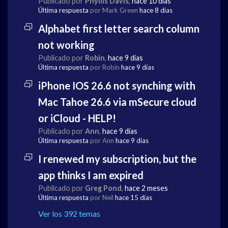
Publicado por
Phyllis Davis
,
hace 10 días
Última respuesta
por Mark Green
hace 8 días
Alphabet first letter search column
not working
Publicado por
Robin
,
hace 9 días
Última respuesta
por Robin
hace 9 días
iPhone IOS 26.6 not synching with
Mac Tahoe 26.6 via mSecure cloud
or iCloud - HELP!
Publicado por
Ann
,
hace 9 días
Última respuesta
por Ann
hace 9 días
I renewed my subscription, but the
app thinks I am expired
Publicado por
Greg Pond
,
hace 2 meses
Última respuesta
por Neil
hace 15 días
Ver los 392 temas