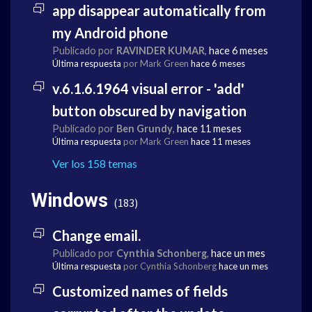
app disappear automatically from
my Android phone
Publicado por
RAVINDER KUMAR
,
hace 6 meses
Última respuesta
por Mark Green
hace 6 meses
v.6.1.6.1964 visual error - 'add'
button obscured by navigation
Publicado por
Ben Grundy
,
hace 11 meses
Última respuesta
por Mark Green
hace 11 meses
Ver los 158 temas
Windows
183
Change email.
Publicado por
Cynthia Schonberg
,
hace un mes
Última respuesta
por Cynthia Schonberg
hace un mes
Customized names of fields