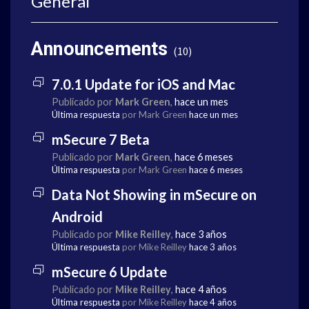
General
Announcements
10
7.0.1 Update for iOS and Mac
Publicado por
Mark Green
,
hace un mes
Última respuesta
por Mark Green
hace un mes
mSecure 7 Beta
Publicado por
Mark Green
,
hace 6 meses
Última respuesta
por Mark Green
hace 6 meses
Data Not Showing in mSecure on
Android
Publicado por
Mike Reilley
,
hace 3 años
Última respuesta
por Mike Reilley
hace 3 años
mSecure 6 Update
Publicado por
Mike Reilley
,
hace 4 años
Última respuesta
por Mike Reilley
hace 4 años