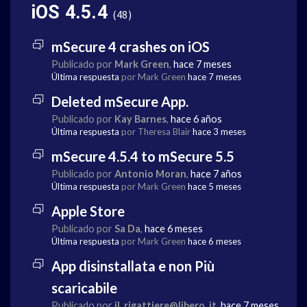
iOS 4.5.4
48
mSecure 4 crashes on iOS
Publicado por
Mark Green
,
hace 7 meses
Última respuesta
por Mark Green
hace 7 meses
Deleted mSecure App.
Publicado por
Kay Barnes
,
hace 6 años
Última respuesta
por Theresa Blair
hace 3 meses
mSecure 4.5.4 to mSecure 5.5
Publicado por
Antonio Moran
,
hace 7 años
Última respuesta
por Mark Green
hace 5 meses
Apple Store
Publicado por
Sa Da
,
hace 6 meses
Última respuesta
por Mark Green
hace 6 meses
App disinstallata e non Più
scaricabile
Publicado por
il. rigattiere@libero. it
,
hace 7 meses