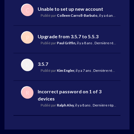
Unable to set up new account
C
Publié par
Colleen Carroll-Barbuto,
il y a 6 ans
,
Dernière 
Upgrade from 3.5.7 to 5.5.3
P
Publié par
Paul Griffin,
il y a 8 ans
,
Dernière réponse
par Mi
3.5.7
K
Publié par
Kim Engler,
il y a 7 ans
,
Dernière réponse
par Mik
Incorrect password on 1 of 3
R
devices
Publié par
Ralph Alvy,
il y a 8 ans
,
Dernière réponse
par Mik