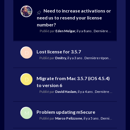
Need to increase activations or
need us to resend your license
number?
Publié par
Eden Melgar,
il y a 8 ans
,
Dernière réponse
par M
Lost license for 3.5.7
D
Publié par
Dmitry,
il y a 3 ans
,
Dernière réponse
par Mike Re
Migrate from Mac 3.5.7 (iOS 4.5.4)
D
to version 6
Publié par
David Haslam,
il y a 4 ans
,
Dernière réponse
par 
Problem updating mSecure
M
Publié par
Marco Pelizzone,
il y a 5 ans
,
Dernière réponse