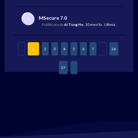
MSecure 7.0
A
Pubblicato da
Ai Tong Ho
,
10 mesi fa
,
Ultima risposta
da M
2
3
4
5
6
7
…
26
1
27