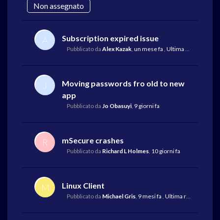
Non assegnato
Subscription expired issue
A
Pubblicato da
Alex Kazak
,
un mese fa
,
Ultima risposta
da Ol
Moving passwords fro old to new
J
app
Pubblicato da
Jo Obasuyi
,
9 giorni fa
mSecure crashes
R
Pubblicato da
Richard L Holmes
,
10 giorni fa
Linux Client
M
Pubblicato da
Michael Gris
,
9 mesi fa
,
Ultima risposta
da M