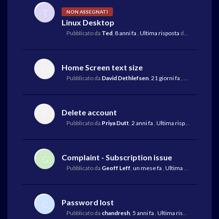
T
NON ASSEGNATI
Linux Desktop
Pubblicato da
Ted
,
8 anni fa
,
Ultima risposta
da Rustam Koba
Home Screen text size
D
Pubblicato da
David Dethlefsen
,
21 giorni fa
,
Ultima rispos
Delete account
P
Pubblicato da
Priya Dutt
,
2 anni fa
,
Ultima risposta
da Rich
Complaint - Subscription issue
G
Pubblicato da
Geoff Leff
,
un mese fa
,
Ultima risposta
da M
Password lost
C
Pubblicato da
chandresh
,
5 anni fa
,
Ultima risposta
da Luigi