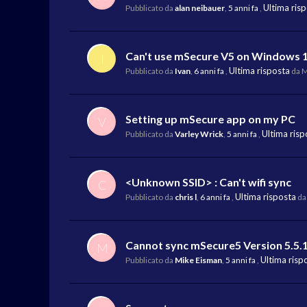
Ultima ris
Pubblicato da
alan neibauer
,
5 anni fa
,
Can't use mSecure V5 on Windows 
I
Ultima risposta
Pubblicato da
Ivan
,
6 anni fa
,
da M
Setting up mSecure app on my PC
V
Ultima risp
Pubblicato da
Varley Wrick
,
5 anni fa
,
<Unknown SSID> : Can't wifi sync
C
Ultima risposta
Pubblicato da
chris l
,
6 anni fa
,
da
Cannot sync mSecure5 Version 5.5.
M
Ultima risp
Pubblicato da
Mike Eisman
,
5 anni fa
,