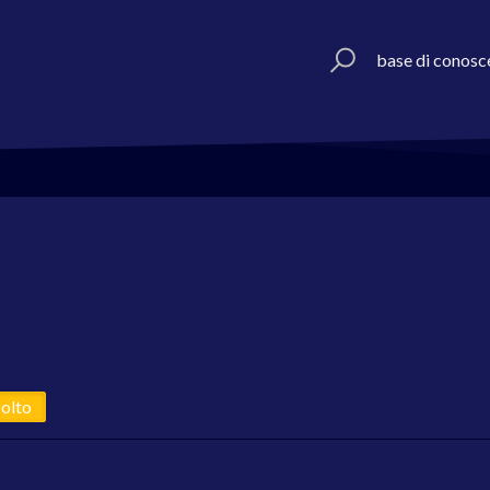
base di conosc
solto