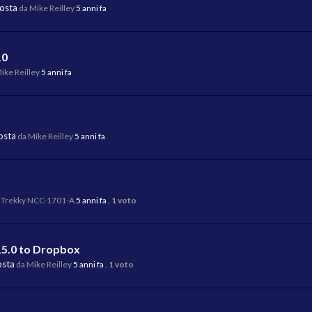
posta
da Mike Reilley
5 anni fa
10
ike Reilley
5 anni fa
osta
da Mike Reilley
5 anni fa
 Trekky NCC-1701-A
5 anni fa
,
1 voto
15.0 to Dropbox
osta
da Mike Reilley
5 anni fa
,
1 voto