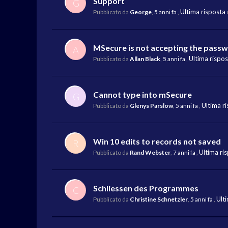
Support
G
Ultima risposta
Pubblicato da
George
,
5 anni fa
,
MSecure is not accepting the pass
A
Ultima rispo
Pubblicato da
Allan Black
,
5 anni fa
,
Cannot type into mSecure
G
Ultima r
Pubblicato da
Glenys Parslow
,
5 anni fa
,
Win 10 edits to records not saved
R
Ultima ri
Pubblicato da
Rand Webster
,
7 anni fa
,
Schliessen des Programmes
C
Ult
Pubblicato da
Christine Schnetzler
,
5 anni fa
,