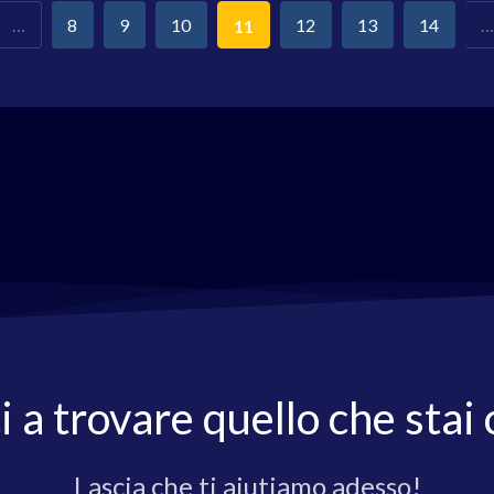
…
8
9
10
12
13
14
…
11
i a trovare quello che stai
Lascia che ti aiutiamo adesso!