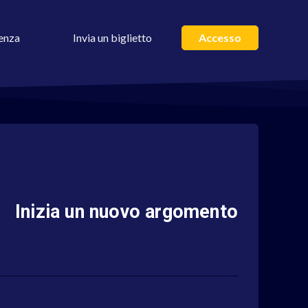
enza
Invia un biglietto
Accesso
Inizia un nuovo argomento